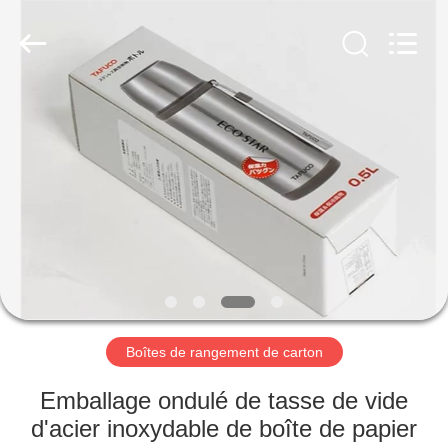
carton
ondulé
Fournisseur.
Copyright
©
2020
-
2024
MAISON
paperpackingboxes.com.
All
Rights
Reserved.
PRODUITS
VIDÉOS
AU
SUJET
DE
Boîtes de rangement de carton
NOUS
Emballage ondulé de tasse de vide
d'acier inoxydable de boîte de papier