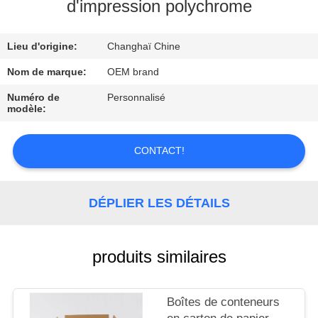
VISITE
d'impression polychrome
D'USINE
Lieu d'origine:
Changhaï Chine
CONTRÔLE
Nom de marque:
OEM brand
DE
Numéro de
Personnalisé
modèle:
QUALITÉ
CONTACT!
CONTACTEZ-
NOUS
DÉPLIER LES DÉTAILS
NOUVELLES
produits similaires
Boîtes de conteneurs