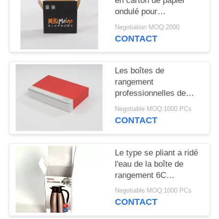
en carton de papier
ondulé pour
emballages
Negotiation MOQ:2000
écologiques
CONTACT
Les boîtes de
rangement
professionnelles de
carton ont imprimé la
Negotiable MOQ:1000 PCs
capacité de
CONTACT
chargement élevée de
logo
Le type se pliant a ridé
l'eau de la boîte de
rangement 6C
imprimant les boîtes
Negotiable MOQ:1000 PCs
ondulées plates
CONTACT