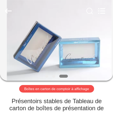
2026
Shanghai
Maidun
Packaging
Co.,Ltd.
All
Rights
Reserved.
MAISON
PRODUITS
VIDÉOS
AU
SUJET
DE
Boîtes en carton de comptoir à affichage
NOUS
Présentoirs stables de Tableau de
carton de boîtes de présentation de