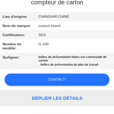
VISITE
compteur de carton
D'USINE
Lieu d'origine:
CHANGHAÏ CHINE
CONTRÔLE
Nom de marque:
custom brand
DE
Certification:
SGS
QUALITÉ
Numéro de
G-100
modèle:
CONTACTEZ-
Surligner:
boîtes de présentation faites sur commande de
carton
,
boîtes de présentation de plan de travail
NOUS
CONTACT!
NOUVELLES
PLAN
DÉPLIER LES DÉTAILS
DU