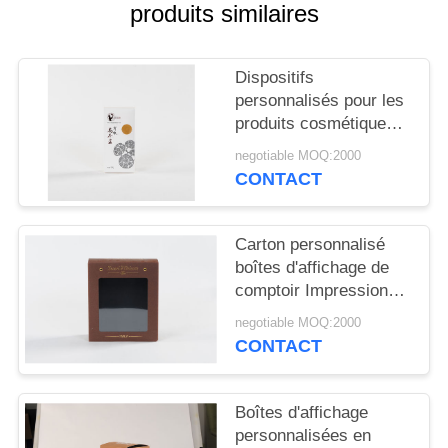
SITE
produits similaires
PRIVACY
Dispositifs
POLICY
personnalisés pour les
produits cosmétiques
du supermarché
negotiable MOQ:2000
CONTACT
Carton personnalisé
boîtes d'affichage de
comptoir Impression
CMYK/PMS pour les
negotiable MOQ:2000
cosmétiques Affichage
CONTACT
POP
Boîtes d'affichage
personnalisées en