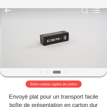
2026
Shanghai
Maidun
Packaging
Co.,Ltd.
All
MAISON
Rights
Reserved.
PRODUITS
VIDÉOS
AU
Boîte-cadeau rigides de carton
SUJET
Envoyé plat pour un transport facile
DE
boîte de présentation en carton dur