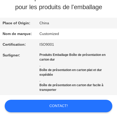
NOUS
pour les produits de l'emballage
VISITE
Place of Origin:
China
D'USINE
Nom de marque:
Customized
Certification:
ISO9001
CONTRÔLE
Surligner:
Produits Emballage Boîte de présentation en
carton dur
DE
,
Boîte de présentation en carton plat et dur
QUALITÉ
expédiée
,
Boîte de présentation en carton dur facile à
transporter
CONTACTEZ-
NOUS
CONTACT!