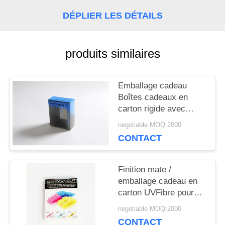
NOUVELLES
DÉPLIER LES DÉTAILS
PLAN
produits similaires
DU
Emballage cadeau
SITE
Boîtes cadeaux en
carton rigide avec
procédé de colle /
PRIVACY
negotiable MOQ:2000
revêtement de film
CONTACT
Matt
POLICY
Finition mate /
emballage cadeau en
carton UVFibre pour
emballage écologique
negotiable MOQ:2000
CONTACT