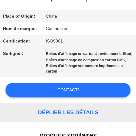
NOUS
Place of Origin:
China
VISITE
Nom de marque:
Customized
D'USINE
Certification:
ISO9001
Surligner:
,
Boîtes d'affichage en carton à revêtement brillant
CONTRÔLE
,
Boîtes d'affichage de comptoir en carton PMS
Boîtes d'affichage sur mesure imprimées en
DE
carton
QUALITÉ
CONTACT!
CONTACTEZ-
DÉPLIER LES DÉTAILS
NOUS
produits similaires