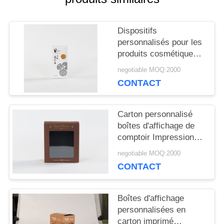
NOUVELLES
Dispositifs
personnalisés pour les
PLAN
produits cosmétiques
du supermarché
DU
negotiable MOQ:2000
CONTACT
SITE
Carton personnalisé
PRIVACY
boîtes d'affichage de
comptoir Impression
POLICY
CMYK/PMS pour les
negotiable MOQ:2000
cosmétiques Affichage
CONTACT
POP
Boîtes d'affichage
personnalisées en
carton imprimé