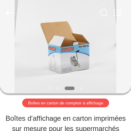
2026
Shanghai
Maidun
Packaging
Co.,Ltd.
All
MAISON
Rights
Reserved.
PRODUITS
VIDÉOS
AU
Boîtes en carton de comptoir à affichage
SUJET
Boîtes d'affichage en carton imprimées
DE
sur mesure pour les supermarchés