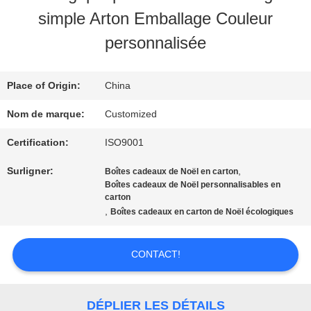
NOUS
simple Arton Emballage Couleur
personnalisée
VISITE
D'USINE
Place of Origin:
China
Nom de marque:
Customized
CONTRÔLE
Certification:
ISO9001
DE
Surligner:
,
Boîtes cadeaux de Noël en carton
Boîtes cadeaux de Noël personnalisables en
QUALITÉ
carton
,
Boîtes cadeaux en carton de Noël écologiques
CONTACTEZ-
CONTACT!
NOUS
DÉPLIER LES DÉTAILS