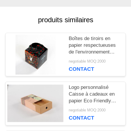
NOUVELLES
produits similaires
PLAN
Boîtes de tiroirs en
DU
papier respectueuses
de l'environnement
SITE
avec impression sur
negotiable MOQ:2000
mesure
CONTACT
PRIVACY
POLICY
Logo personnalisé
Caisse à cadeaux en
papier Eco Friendly
Arton Emballage
negotiable MOQ:2000
Couleur
CONTACT
personnalisable