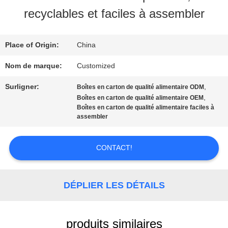
NOUS
recyclables et faciles à assembler
VISITE
Place of Origin:
China
D'USINE
Nom de marque:
Customized
Surligner:
,
Boîtes en carton de qualité alimentaire ODM
CONTRÔLE
,
Boîtes en carton de qualité alimentaire OEM
Boîtes en carton de qualité alimentaire faciles à
assembler
DE
QUALITÉ
CONTACT!
CONTACTEZ-
DÉPLIER LES DÉTAILS
NOUS
produits similaires