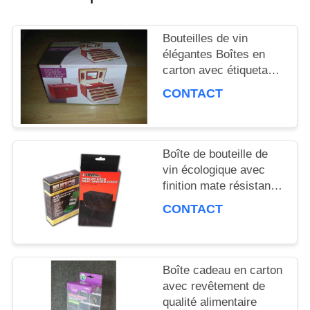
NOUVELLES
Bouteilles de vin
élégantes Boîtes en
PLAN
carton avec étiquetage
en or Résistance à la
CONTACT
DU
température
Recyclable
SITE
Boîte de bouteille de
vin écologique avec
PRIVACY
finition mate résistante
aux températures
POLICY
CONTACT
élevées
Boîte cadeau en carton
avec revêtement de
qualité alimentaire