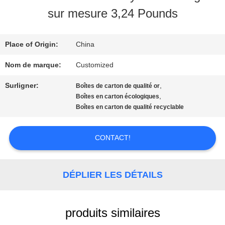
NOUS
sur mesure 3,24 Pounds
VISITE
Place of Origin:
China
D'USINE
Nom de marque:
Customized
Surligner:
,
Boîtes de carton de qualité or
CONTRÔLE
,
Boîtes en carton écologiques
Boîtes en carton de qualité recyclable
DE
CONTACT!
QUALITÉ
DÉPLIER LES DÉTAILS
CONTACTEZ-
NOUS
produits similaires