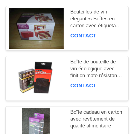
NOUVELLES
Bouteilles de vin
élégantes Boîtes en
carton avec étiquetage
PLAN
en or Résistance à la
CONTACT
température
DU
Recyclable
SITE
Boîte de bouteille de
vin écologique avec
PRIVACY
finition mate résistante
aux températures
CONTACT
POLICY
élevées
Boîte cadeau en carton
avec revêtement de
qualité alimentaire