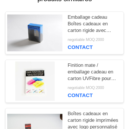
NOUVELLES
Emballage cadeau
Boîtes cadeaux en
PLAN
carton rigide avec
procédé de colle /
DU
negotiable MOQ:2000
revêtement de film
CONTACT
Matt
SITE
Finition mate /
emballage cadeau en
PRIVACY
carton UVFibre pour
POLICY
emballage écologique
negotiable MOQ:2000
CONTACT
Boîtes cadeaux en
carton rigide imprimées
avec logo personnalisé