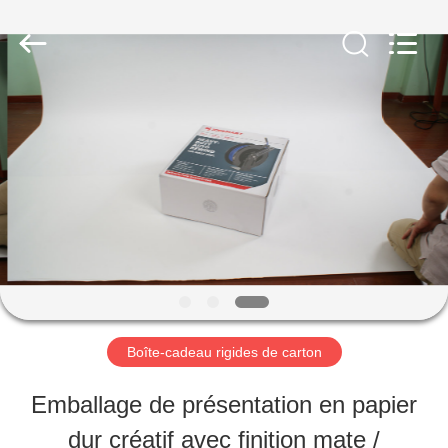
2026
Shanghai
Maidun
Packaging
Co.,Ltd.
All
MAISON
Rights
Reserved.
PRODUITS
VIDÉOS
AU
Boîte-cadeau rigides de carton
SUJET
Emballage de présentation en papier
DE
dur créatif avec finition mate /