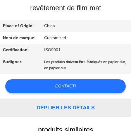
NOUS
revêtement de film mat
VISITE
Place of Origin:
China
D'USINE
Nom de marque:
Customized
Certification:
ISO9001
CONTRÔLE
Surligner:
,
Les produits doivent être fabriqués en papier dur
DE
en papier dur.
QUALITÉ
CONTACT!
CONTACTEZ-
DÉPLIER LES DÉTAILS
NOUS
produits similaires