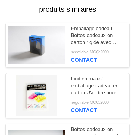
NOUVELLES
produits similaires
PLAN
Emballage cadeau
Boîtes cadeaux en
DU
carton rigide avec
procédé de colle /
negotiable MOQ:2000
SITE
revêtement de film
CONTACT
Matt
PRIVACY
Finition mate /
emballage cadeau en
POLICY
carton UVFibre pour
emballage écologique
negotiable MOQ:2000
CONTACT
Boîtes cadeaux en