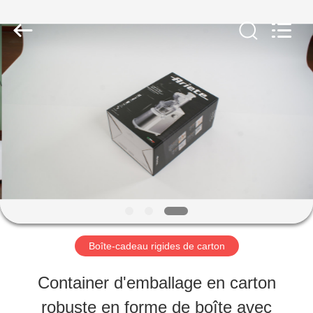
2026
Shanghai
Maidun
Packaging
Co.,Ltd.
All
MAISON
Rights
Reserved.
PRODUITS
VIDÉOS
AU
Boîte-cadeau rigides de carton
SUJET
Container d'emballage en carton
DE
robuste en forme de boîte avec