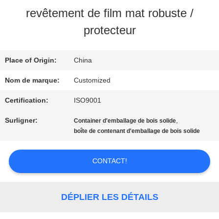
NOUS
revêtement de film mat robuste /
protecteur
VISITE
D'USINE
Place of Origin:
China
Nom de marque:
Customized
CONTRÔLE
Certification:
ISO9001
DE
Surligner:
,
Container d'emballage de bois solide
boîte de contenant d'emballage de bois solide
QUALITÉ
CONTACT!
CONTACTEZ-
NOUS
DÉPLIER LES DÉTAILS